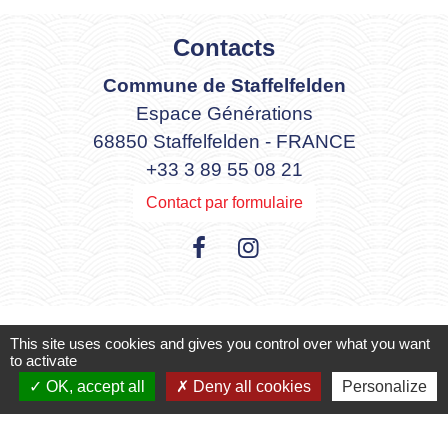
Contacts
Commune de Staffelfelden
Espace Générations
68850 Staffelfelden - FRANCE
+33 3 89 55 08 21
Contact par formulaire
This site uses cookies and gives you control over what you want
Mentions légales
-
Politique de confidentialité
-
to activate
OK, accept all
Deny all cookies
Personalize
Accessibilité
-
Plan du site
-
Gestion des cookies