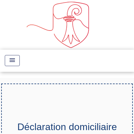
menu
Déclaration domiciliaire