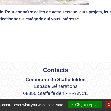
e. Pour connaître celles de votre secteur, leurs projets, leu
électionnez la catégorie qui vous intéresse.
Contacts
Commune de Staffelfelden
Espace Générations
68850 Staffelfelden - FRANCE
+33 3 89 55 08 21
 control over what you want to activate
OK, accept all
Contact par formulaire