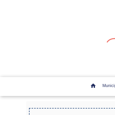
home
Munici