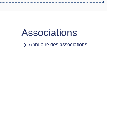
Associations
keyboard_arrow_right
Annuaire des associations