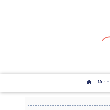
home
Munici