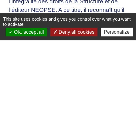
l’intégralité des droits de la Structure et de
l’éditeur NEOPSE. A ce titre, il reconnaît qu'il
n'est cessionnaire d'aucun autre droit que
This site uses cookies and gives you control over what you want
to activate
celui d'utiliser les moyens notamment
OK, accept all
Deny all cookies
Personalize
techniques mis à sa disposition par le Site.
Contenus
Les services de la Structure en charge des
mises à jour et de l’animation du Site mettent
tout en œuvre pour vous offrir des
informations claires, détaillées et fiables.
Cependant, si malgré toute l’attention portée
à la gestion de ces contenus, vous deviez
constater des inexactitudes, des manques
d’informations ou des erreurs, nous vous