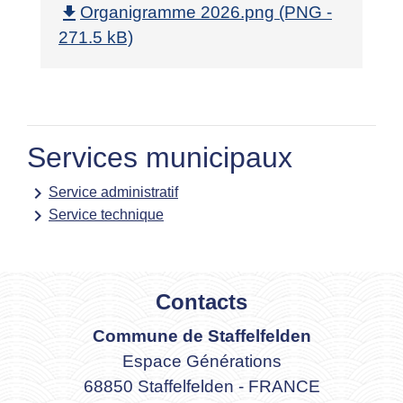
file_download
Organigramme 2026.png (PNG -
271.5 kB)
Services municipaux
keyboard_arrow_right
Service administratif
keyboard_arrow_right
Service technique
Contacts
Commune de Staffelfelden
Espace Générations
68850 Staffelfelden - FRANCE