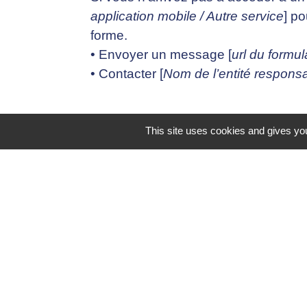
application mobile / Autre service
] po
forme.
• Envoyer un message [
url du formul
• Contacter [
Nom de l’entité responsa
This site uses cookies and gives you
Voies de recours
Cette procédure est à utiliser dans l
qui vous empêche d’accéder à un con
satisfaisante.
• Écrire un message au Défenseur des
• Contacter le délégué du Défenseur 
• Envoyer un courrier par la poste (
CEDEX 07