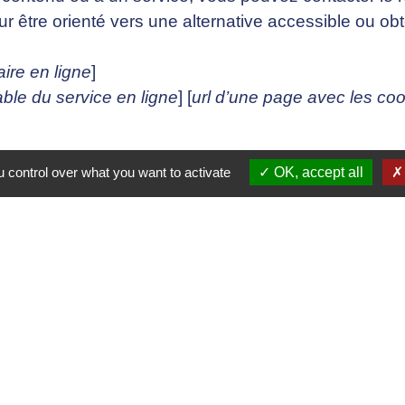
ur être orienté vers une alternative accessible ou ob
aire en ligne
]
ble du service en ligne
] [
url d’une page avec les coo
 control over what you want to activate
OK, accept all
e cas suivant. Vous avez signalé au responsable du sit
tenu ou à un des services du portail et vous n’ave
 droits (https://www.defenseurdesdroits.fr/nous-con
des droits près de chez vous (https://www.defenseur
gratuit, ne pas mettre de timbre) Défenseur des droit