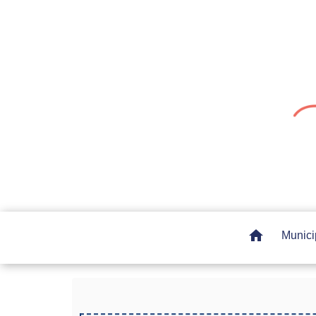
home
Munici