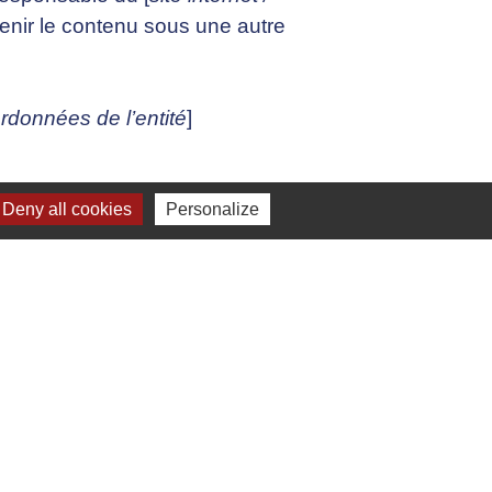
tenir le contenu sous une autre
rdonnées de l’entité
]
Deny all cookies
Personalize
e internet un défaut d’accessibilité
z pas obtenu de réponse
tacter-355)
desdroits.fr/carte-des-delegues)
s Libre réponse 71120 75342 Paris