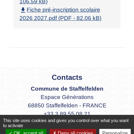
106.59 kB)
file_download
Fiche pré-inscription scolaire
2026 2027.pdf (PDF - 82.06 kB)
Contacts
Commune de Staffelfelden
Espace Générations
68850 Staffelfelden - FRANCE
+33 3 89 55 08 21
This site uses cookies and gives you control over what you want
Contact par formulaire
to activate
OK, accept all
Deny all cookies
Personalize