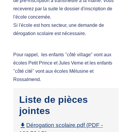
de pré-inscription à transmettre à la mairie. Vous
receverez par la suite le dossier d'inscription de
l'école concernée.
Si l'école est hors secteur, une demande de
dérogation scolaire est nécessaire.
Pour rappel, les enfants "côté village" vont aux
écoles Petit Prince et Jules Verne et les enfants
"côté cité" vont aux écoles Mélusine et
Rossalmend.
Liste de pièces
jointes
file_download
Dérogation scolaire.pdf (PDF -