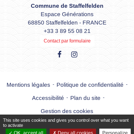
Commune de Staffelfelden
Espace Générations
68850 Staffelfelden - FRANCE
+33 3 89 55 08 21
Contact par formulaire
Mentions légales
-
Politique de confidentialité
-
Accessibilité
-
Plan du site
-
Gestion des cookies
This site uses cookies and gives you control over what you want
to activate
OK, accept all
Deny all cookies
Personalize